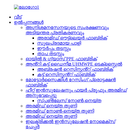
വീട്
ഉൽപ്പന്നങ്ങൾ
അഗ്നിശമനസേനയുടെ സംരക്ഷണവും
അടിയന്തര പ്രതികരണവും
അരാമിഡ് ഔട്ട്ലെയർ ഫാബ്രിക്
സുഖപ്രദമായ പാളി
ഈർപ്പം തടസ്സം
താപ തടസ്സം
ഓയിൽ & ഗ്യാസ് PPE ഫാബ്രിക്
ആൻ്റി കട്ട് ഡൈനീമ UHMWPE ടെക്സ്റ്റൈൽ
അബ്രഷൻ റെസിസ്റ്റൻ്റ് ഫാബ്രിക്
കട്ട് റെസിസ്റ്റൻ്റ് ഫാബ്രിക്
മോട്ടോർസൈക്കിൾ റേസിംഗ് പ്രൊട്ടക്ഷൻ
ഫാബ്രിക്
ഹീറ്റ് ഇൻസുലേഷനും ഫയർ പ്രൂഫും അരമിഡ്
അനുഭവപ്പെട്ടു
സ്പൺലേസ് നോൺ-നെയ്ത
അരമിഡ് നെയ്ത തുണി
അരമിഡ് നോൺ-നെയ്ത തുണി
അരമിഡ് നെയ്ത തുണി
ഇലക്ട്രിക്കൽ ഇൻസുലേഷൻ നോമെക്സ്
പേപ്പർ