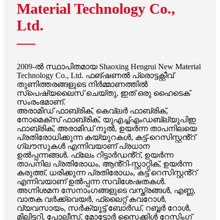
Material Technology Co.,
Ltd.
2009-ൽ സ്ഥാപിതമായ Shaoxing Hengrui New Material
Technology Co., Ltd. ഫങ്ഷണൽ പ്രൊട്ടക്റ്റീവ്
തുണിത്തരങ്ങളുടെ നിർമ്മാണത്തിൽ
സ്പെഷ്യലൈസ് ചെയ്തു, ഇത് ഒരു ഹൈടെക്
സംരംഭമാണ്.
അരാമിഡ് ഫാബ്രിക്, കെവ്‌ലർ ഫാബ്രിക്,
നോമെക്സ് ഫാബ്രിക്, യുഎച്ച്എംഡബ്ല്യുപിഇ
ഫാബ്രിക്, അരാമിഡ് നൂൽ, ഉയർന്ന താപനിലയെ
പ്രതിരോധിക്കുന്ന കയ്യുറകൾ, കട്ട്-റെസിസ്റ്റൻ്റ്
ഗ്ലൗസുകൾ എന്നിവയാണ് പ്രധാന
ഉൽപ്പന്നങ്ങൾ. ഫ്ലേം റിട്ടാർഡൻ്റ്, ഉയർന്ന
താപനില പ്രതിരോധം, ആൻ്റി-സ്റ്റാറ്റിക്, ഉയർന്ന
കരുത്ത്, ധരിക്കുന്ന പ്രതിരോധം, കട്ട് റെസിസ്റ്റൻ്റ്
എന്നിവയാണ് ഉൽപ്പന്ന സവിശേഷതകൾ.
അഗ്നിശമന സേനാംഗങ്ങളുടെ വസ്ത്രങ്ങൾ, എണ്ണ,
വാതക വർക്ക്വെയർ, ഫ്ലൈറ്റ് കവറോൾ,
വ്യവസായം, സർക്യൂട്ട് ബോർഡ്, റബ്ബർ റോൾ,
മിലിട്ടറി, പോലീസ്, മോട്ടോർ സൈക്കിൾ റേസിംഗ്