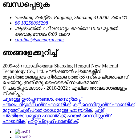
ബന്ധപ്പെടുക
Yueshang കെട്ടിടം, Paojiang, Shaoxing 312000, ചൈന
86 18258005298
ആഴ്ചയിൽ 7 ദിവസവും രാവിലെ 10:00 മുതൽ
വൈകുന്നേരം 6:00 വരെ
caroline@sxhengrui.com
ഞങ്ങളേക്കുറിച്ച്
2009-ൽ സ്ഥാപിതമായ Shaoxing Hengrui New Material
Technology Co., Ltd. ഫങ്ഷണൽ പ്രൊട്ടക്റ്റീവ്
തുണിത്തരങ്ങളുടെ നിർമ്മാണത്തിൽ സ്പെഷ്യലൈസ്
ചെയ്തു, ഇത് ഒരു ഹൈടെക് സംരംഭമാണ്.
© പകർപ്പവകാശം - 2010-2022 : എല്ലാ അവകാശങ്ങളും
നിക്ഷിപ്തം.
ചൂടുള്ള ഉൽപ്പന്നങ്ങൾ
,
സൈറ്റ്മാപ്പ്
ഫ്ലേം റിട്ടാർഡൻ്റ് ഫാബ്രിക്
,
കട്ട് റെസിസ്റ്റൻ്റ് ഫാബ്രിക്
,
മുറ്റത്ത് ചൂട് പ്രതിരോധമുള്ള ഫാബ്രിക്
,
ചൂട്
പ്രതിരോധമുള്ള ഫാബ്രിക്
,
ഫയർ റെസിസ്റ്റൻ്റ്
ഫാബ്രിക്
,
ഹീറ്റ് പ്രൂഫ് ഫാബ്രിക്
,